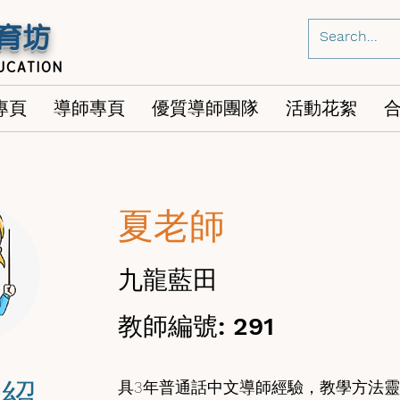
育坊
UCATION
專頁
導師專頁
優質導師團隊
活動花絮
夏老師
九龍藍田
教師編號: 291
介紹
具3年普通話中文導師經驗，教學方法