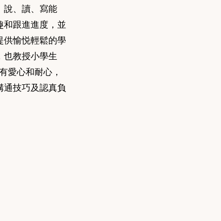
、說、讀、寫能
趣和跟進進度，並
提供愉悦輕鬆的學
，也教授小學生
，有愛心和耐心，
溝通技巧及認真負