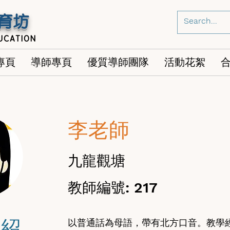
育坊
UCATION
專頁
導師專頁
優質導師團隊
活動花絮
李老師
九龍觀塘
教師編號: 217
介紹
以普通話為母語，帶有北方口音。教學經