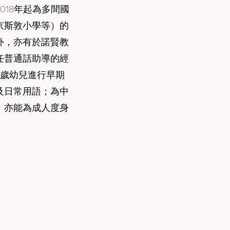
018年起為多間國
京斯敦小學等）的
外，亦有於諾賢教
任普通話助導的經
5歲幼兒進行早期
及日常用語；為中
導；亦能為成人度身