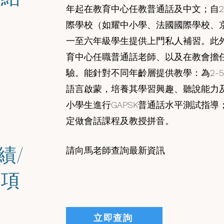
年起在教育中心任教普通話及中文；自2
際學校（如耀中小學、法國國際學校、
一至六年級學生提供上門私人補習。此
育中心任職普通話老師、以及在教會擔
驗。能針對不同年齡層提供教學：為2-
語言啟蒙，培養其學習興趣、聽說能力
小學生進行GAPSK普通話水平測試指
定做會話課程及教授拼音。
績/
請向馬老師查詢最新資訊
獎項
立即查詢