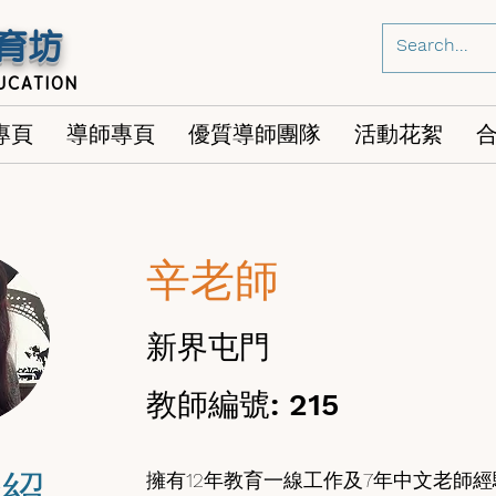
育坊
UCATION
專頁
導師專頁
優質導師團隊
活動花絮
辛老師
新界屯門
教師編號: 215
介紹
擁有12年教育一線工作及7年中文老師