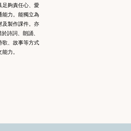
具足夠責任心、愛
通能力。能獨立為
材及製作課件。亦
精於詩詞、朗誦、
詩歌、故事等方式
文能力。