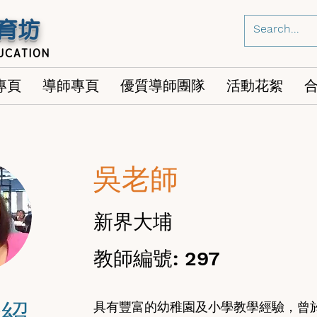
育坊
UCATION
專頁
導師專頁
優質導師團隊
活動花絮
吳老師
新界大埔
教師編號: 297
介紹
具有豐富的幼稚園及小學教學經驗，曾