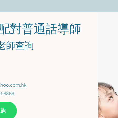
您配對普通話導師
馬老師查詢
hoo.com.hk
456869
查詢