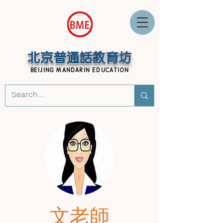
北京普通話教育坊
BEIJING MANDARIN EDUCATION
文老師